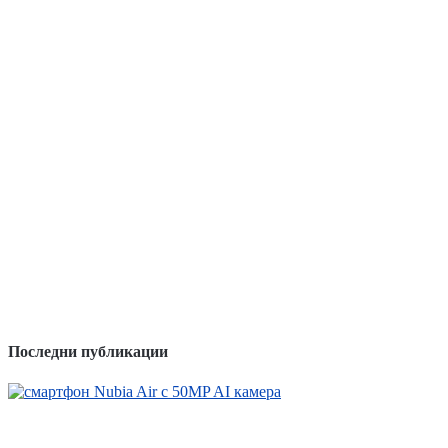
живота ни
Квантовите компютри: технология,
съществуваща вече 100 години
Дигиталните технологии днес
5-те най-добри електрически автомобила на
пазара
4 интересни приложения на изкуствения
интелект
Интерфейс на уебсайта – какво е и какви
функции изпълнява?
Последни публикации
Как изкуственият интелект променя начина, по