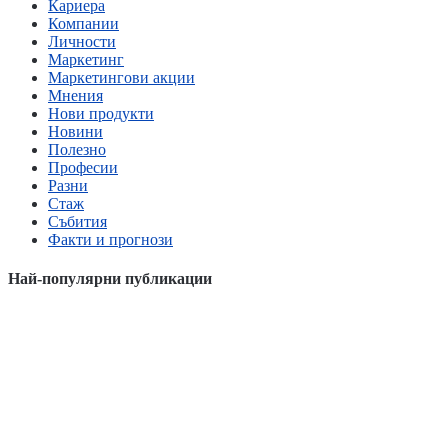
Кариера
Компании
Личности
Маркетинг
Маркетингови акции
Мнения
Нови продукти
Новини
Полезно
Професии
Разни
Стаж
Събития
Факти и прогнози
Най-популярни публикации
Въздействието на дигитални технологии върху
околната среда
Какво е URL адрес и каква е неговата
структура?
5 начина, по които технологиите променят