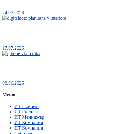
който използваме смартфона си?
24.07.2026
Дигиталното планиране в интериора: как
добрата визуализация спестява грешки
17.07.2026
Защо купувачите масово избират iPhone втора
ръка с гаранция пред бюджетен Android
08.06.2026
Меню
ИТ Новини
ИТ Експерт
ИТ Мениджър
ИТ Компании
ИТ Компании
Събития