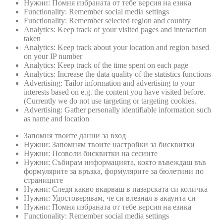
Нужни: Помня избраната от тебе версия на езика
Functionality: Remember social media settings
Functionality: Remember selected region and country
Analytics: Keep track of your visited pages and interaction
taken
Analytics: Keep track about your location and region based
on your IP number
Analytics: Keep track of the time spent on each page
Analytics: Increase the data quality of the statistics functions
Advertising: Tailor information and advertising to your
interests based on e.g. the content you have visited before.
(Currently we do not use targeting or targeting cookies.
Advertising: Gather personally identifiable information such
as name and location
Запомня твоите данни за вход
Нужни: Запомням твоите настройки за бисквитки
Нужни: Позволи бисквитки на сесиите
Нужни: Събирам информацията, която въвеждаш във
формулярите за връзка, формулярите за бюлетини по
страниците
Нужни: Следя какво вкарваш в пазарската си количка
Нужни: Удостоверявам, че си влезнал в акаунта си
Нужни: Помня избраната от тебе версия на езика
Functionality: Remember social media settings