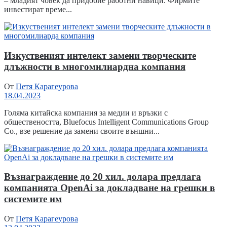
– младият човек да придобие работни навици. Фирмите
инвестират време...
Изкуственият интелект замени творческите
длъжности в многомилиардна компания
От
Петя Карагеурова
18.04.2023
Голяма китайска компания за медии и връзки с
обществеността, Вluеfосuѕ Іntеllіgеnt Соmmunісаtіоnѕ Grоuр
Co., взе решение да замени своите външни...
Възнаграждение до 20 хил. долара предлага
компанията OpenAi за докладване на грешки в
системите им
От
Петя Карагеурова