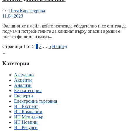
От
Петя Карагеурова
11.04.2023
Фалшивият имейл, който изглежда убедително и се опитва да
подмами потребителите да кликнат върху опасни връзки е
новата фишинг измама....
Страница 1 от 5
1
2
…
5
Напред
Категории
Актуално
Акценти
Анализи
Без категория
Експерти
Електронна търговия
ИТ Експерт
ИТ Компании
ИТ Мениджър
ИТ Новини
ИТ Ресурси