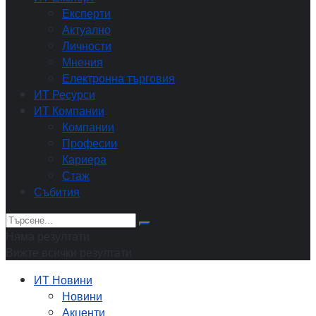
Експерти
Актуално
Личности
Мнения
Електронна търговия
ИТ Ресурси
ИТ Компании
Компании
Професии
Кариера
Стаж
Събития
Няма резултати
Вижте всички резултати
ИТ Новини
Новини
Акценти