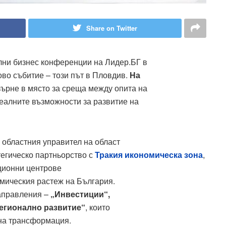
Share on Twitter
лни бизнес конференции на Лидер.БГ в
ово събитие – този път в Пловдив.
На
ърне в място за среща между опита на
реалните възможности за развитие на
 областния управител на област
тегическо партньорство с
Тракия икономическа зона
,
ционни центрове
омическия растеж на България.
направления –
„Инвестиции“,
егионално развитие“
, които
ена трансформация.