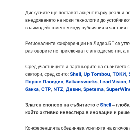
Дискусиите ще поставят акцент върху реални р
внедряването на нови технологии до устойчивот
взаимодействието между публичния и частния с
Регионалните конференции на Лидер.БГ се утвъ
разговорите не приключват с аплодисменти, а п
Сред участниците и партньорите на събитието 
сектори, сред които:
Shell
,
Up Tombou
,
ТОКИ
,
Порше Пловдив
,
Balkansworks
,
Lead Vision
,
банка
,
CTP
,
NTZ
,
Девин
,
Spetema
,
SuperWin
Златен спонсор на събитието е
Shell
– глоба
който активно инвестира в иновации и реше
Конференцията обединява усилията на ключови 