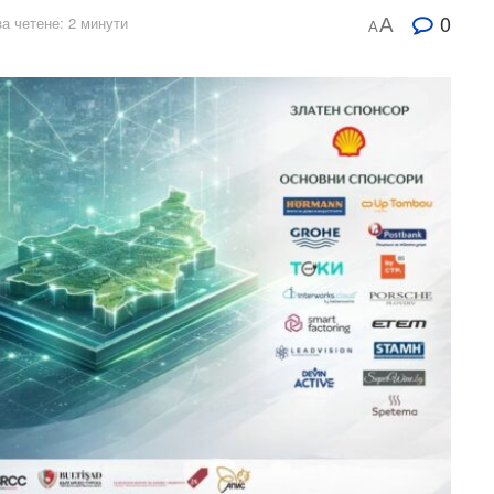
0
а четене: 2 минути
A
A