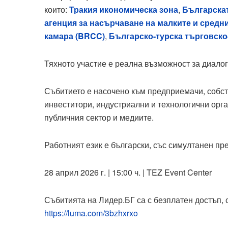
които:
Тракия икономическа зона
,
Българскат
агенция за насърчаване на малките и средн
камара (BRCC)
,
Българско-турска търговско
Тяхното участие е реална възможност за диалог
Събитието е насочено към предприемачи, собс
инвеститори, индустриални и технологични орга
публичния сектор и медиите.
Работният език е български, със симултанен пре
28 април 2026 г. | 15:00 ч. | TEZ Event Center
Събитията на Лидер.БГ са с безплатен достъп,
https://luma.com/3bzhxrxo