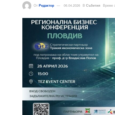
От
Редактор
06.04.2026
В
Събития
Време з