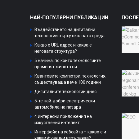
НАЙ-ПОПУЛЯРНИ ПУБЛИКАЦИИ
ПОСЛЕ
Въздействието на дигитални
технологии върху околната среда
Какво е URL адрес и каква е
неговата структура?
5 начина, по които технологиите
променят живота ни
Квантовите компютри: технология,
съществуваща вече 100 години
Дигиталните технологии днес
5-те най-добри електрически
автомобила на пазара
4 интересни приложения на
изкуствения интелект
Интерфейс на уебсайта – какво е и
какви функции изпълнява?