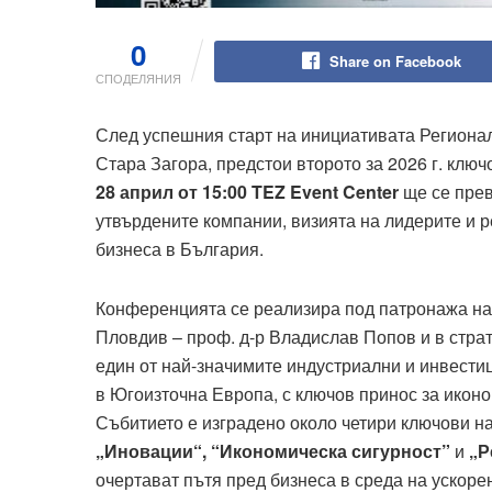
0
Share on Facebook
СПОДЕЛЯНИЯ
След успешния старт на инициативата Региона
Стара Загора, предстои второто за 2026 г. ключ
28 април от 15:00 TEZ Event Center
ще се прев
утвърдените компании, визията на лидерите и 
бизнеса в България.
Конференцията се реализира под патронажа на
Пловдив – проф. д-р Владислав Попов и в стра
един от най-значимите индустриални и инвести
в Югоизточна Европа, с ключов принос за икон
Събитието е изградено около четири ключови 
„Иновации“, “Икономическа сигурност”
и
„Р
очертават пътя пред бизнеса в среда на ускор