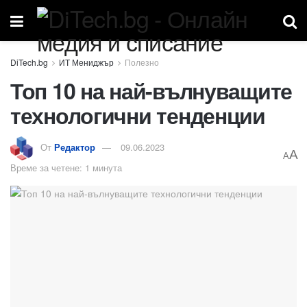
ИТ Мениджър
Полезно
Топ 10 на най-вълнуващите
технологични тенденции
От
Редактор
09.06.2023
A
A
Време за четене: 1 минута