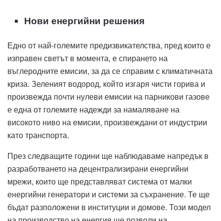
Нови енергийни решения
Едно от най-големите предизвикателства, пред които е
изправен светът в момента, е спирането на
въглеродните емисии, за да се справим с климатичната
криза. Зеленият водород, който изгаря чисти горива и
произвежда почти нулеви емисии на парникови газове
е една от големите надежди за намаляване на
високото ниво на емисии, произвеждани от индустрии
като транспорта.
През следващите години ще наблюдаваме напредък в
разработването на децентрализирани енергийни
мрежи, които ще представляват система от малки
енергийни генератори и системи за съхранение. Те ще
бъдат разположени в институции и домове. Този модел
на производство на енергия ще позволи на