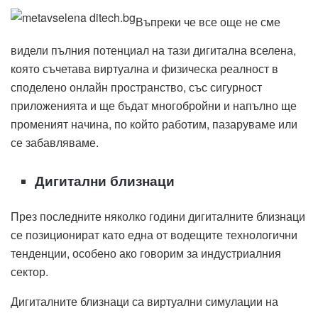
Въпреки че все още не сме
видели пълния потенциал на тази дигитална вселена,
която съчетава виртуална и физическа реалност в
споделено онлайн пространство, със сигурност
приложенията и ще бъдат многобройни и напълно ще
променият начина, по който работим, пазаруваме или
се забавляваме.
Дигитални близнаци
През последните няколко години дигиталните близнаци
се позиционират като една от водещите технологични
тенденции, особено ако говорим за индустриалния
сектор.
Дигиталните близнаци са виртуални симулации на