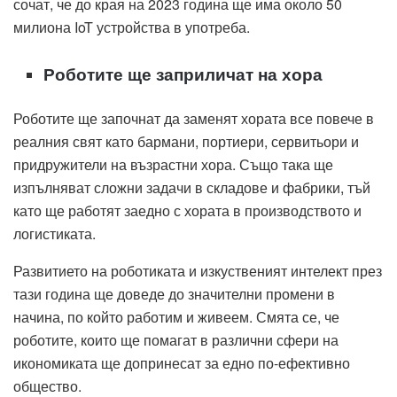
сочат, че до края на 2023 година ще има около 50
милиона IoT устройства в употреба.
Роботите ще заприличат на хора
Роботите ще започнат да заменят хората все повече в
реалния свят като бармани, портиери, сервитьори и
придружители на възрастни хора. Също така ще
изпълняват сложни задачи в складове и фабрики, тъй
като ще работят заедно с хората в производството и
логистиката.
Развитието на роботиката и изкуственият интелект през
тази година ще доведе до значителни промени в
начина, по който работим и живеем. Смята се, че
роботите, които ще помагат в различни сфери на
икономиката ще допринесат за едно по-ефективно
общество.