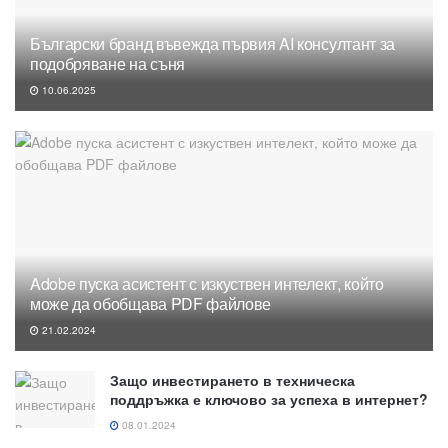
Български бранд въвежда първия AI консултант за
подобряване на съня
10.06.2025
Adobe пуска асистент с изкуствен интелект, който
може да обобщава PDF файлове
21.02.2024
Защо инвестирането в техническа
поддръжка е ключово за успеха в интернет?
08.01.2024