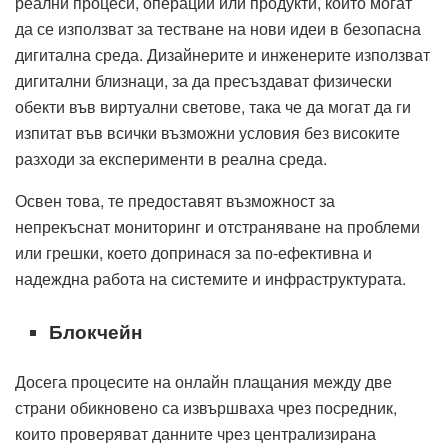
реални процеси, операции или продукти, които могат
да се използват за тестване на нови идеи в безопасна
дигитална среда. Дизайнерите и инженерите използват
дигитални близнаци, за да пресъздават физически
обекти във виртуални светове, така че да могат да ги
изпитат във всички възможни условия без високите
разходи за експерименти в реална среда.
Освен това, те предоставят възможност за
непрекъснат мониторинг и отстраняване на проблеми
или грешки, което допринася за по-ефективна и
надеждна работа на системите и инфраструктурата.
Блокчейн
Досега процесите на онлайн плащания между две
страни обикновено са извършваха чрез посредник,
които проверяват данните чрез централизирана