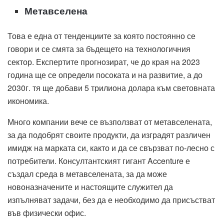
Метавселена
Това е една от тенденциите за която постоянно се
говори и се смята за бъдещето на технологичния
сектор. Експертите прогнозират, че до края на 2023
година ще се определи посоката и на развитие, а до
2030г. тя ще добави 5 трилиона долара към световната
икономика.
Много компании вече се възползват от метавселената,
за да подобрят своите продукти, да изградят различен
имидж на марката си, както и да се свързват по-лесно с
потребители. Консултантският гигант Accenture е
създал среда в метавселената, за да може
новоназначените и настоящите служител да
изпълняват задачи, без да е необходимо да присъстват
във физически офис.