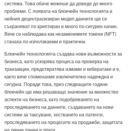
система. Това обаче можеше да доведе до много
проблеми. С появата на блокчейн технологията и
нейния децентрализиран модел данните ще се
съхраняват по криптиран и много по-сигурен начин.
Вече се наблюдава как незаменимите токени (NFT)
станаха по-използваеми и практични.
Блокчейн технологията създава нови възможности за
бизнеса, като ускорява процеса на проверка на
транзакции, предотвратява измами и кибератаки и е,
както вече споменахме изключително надеждна и
сигурна. Поради това, през следващите години
блокчейн ще има решаващо значение за множество
аспекти на бизнеса, като подобряването на
проследяването на данните, създаването на нови
системи за таксуване, хостването на патенти,
проследяването на процесите на продажби, защитата
на лични данни и други.