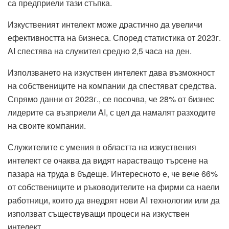
са предприели тази стъпка.
Изкуственият интелект може драстично да увеличи
ефективността на бизнеса. Според статистика от 2023г.
AI спестява на служител средно 2,5 часа на ден.
Използването на изкуствен интелект дава възможност
на собствениците на компании да спестяват средства.
Спрямо данни от 2023г., се посочва, че 28% от бизнес
лидерите са възприели AI, с цел да намалят разходите
на своите компании.
Служителите с умения в областта на изкуствения
интелект се очаква да видят нарастващо търсене на
пазара на труда в бъдеще. Интересното е, че вече 66%
от собствениците и ръководителите на фирми са наели
работници, които да внедрят нови AI технологии или да
използват съществуващи процеси на изкуствен
интелект.