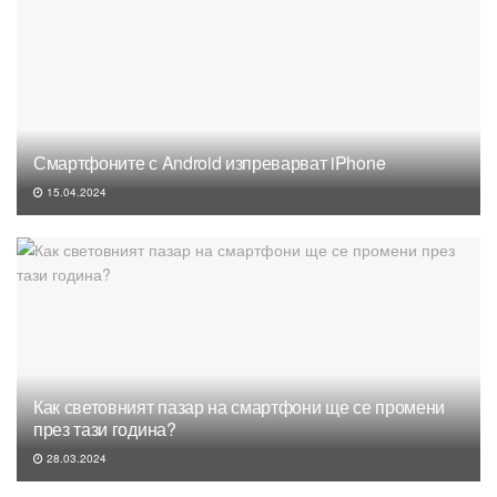
Смартфоните с Android изпреварват iPhone
15.04.2024
Как световният пазар на смартфони ще се промени
през тази година?
28.03.2024