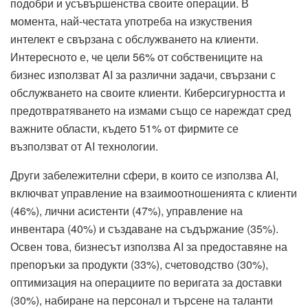
подобри и усъвършенства своите операции. В
момента, най-честата употреба на изкуствения
интелект е свързана с обслужването на клиенти.
Интересното е, че цели 56% от собствениците на
бизнес използват AI за различни задачи, свързани с
обслужването на своите клиенти. Киберсигурността и
предотвратяването на измами също се нареждат сред
важните области, където 51% от фирмите се
възползват от AI технологии.
Други забележителни сфери, в които се използва AI,
включват управление на взаимоотношенията с клиенти
(46%), лични асистенти (47%), управление на
инвентара (40%) и създаване на съдържание (35%).
Освен това, бизнесът използва AI за предоставяне на
препоръки за продукти (33%), счетоводство (30%),
оптимизация на операциите по веригата за доставки
(30%), набиране на персонал и търсене на таланти