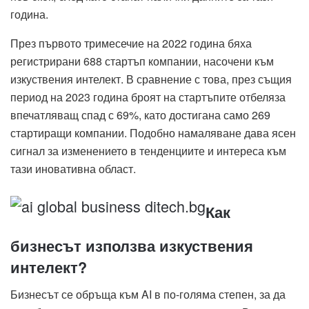
година.
През първото тримесечие на 2022 година бяха
регистрирани 688 стартъп компании, насочени към
изкуствения интелект. В сравнение с това, през същия
период на 2023 година броят на стартъпите отбеляза
впечатляващ спад с 69%, като достигана само 269
стартиращи компании. Подобно намаляване дава ясен
сигнал за изменението в тенденциите и интереса към
тази иновативна област.
Как
бизнесът използва изкуствения
интелект?
Бизнесът се обръща към AI в по-голяма степен, за да