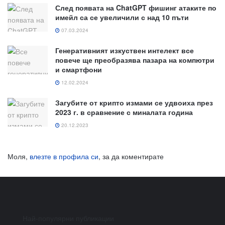
След появата на ChatGPT фишинг атаките по
имейл са се увеличили с над 10 пъти
07.03.2024
Генеративният изкуствен интелект все
повече ще преобразява пазара на компютри
и смартфони
12.02.2024
Загубите от крипто измами се удвоиха през
2023 г. в сравнение с миналата година
20.12.2023
Моля,
влезте в профила си
, за да коментирате
Най-популярни публикации