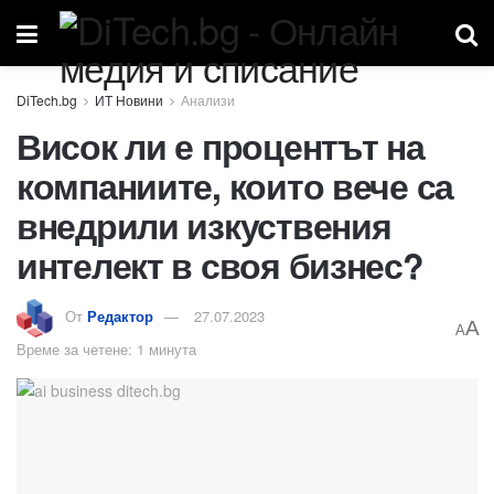
ИТ Новини
Анализи
Висок ли е процентът на
компаниите, които вече са
внедрили изкуствения
интелект в своя бизнес?
От
Редактор
27.07.2023
A
A
Време за четене: 1 минута