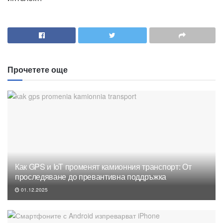
Прочетете още
Как GPS и IoT променят камионния транспорт: От
проследяване до превантивна поддръжка
01.12.2025